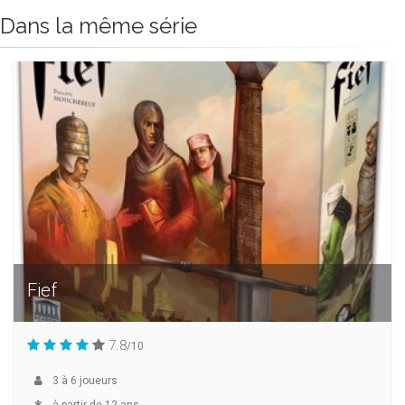
Dans la même série
Fief
7.8
/10
3
à
6
joueurs
à partir de 12 ans