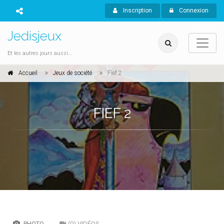
Inscription
Connexion
Jedisjeux
Et les autres jours aussi...
Accueil
Jeux de société
Fief 2
FIEF 2
PHOTO
(0) VIDÉOS