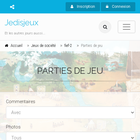
Inscription
Connexion
Jedisjeux
Et les autres jours aussi...
Accueil
Jeux de société
fief-2
Parties de jeu
PARTIES DE JEU
Commentaires
Photos