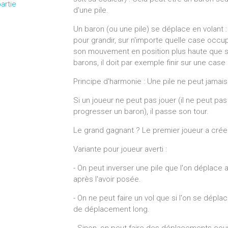
artie
d'une pile.
Un baron (ou une pile) se déplace en volant :
pour grandir, sur n'importe quelle case occup
son mouvement en position plus haute que sur
barons, il doit par exemple finir sur une cas
Principe d'harmonie : Une pile ne peut jamai
Si un joueur ne peut pas jouer (il ne peut pa
progresser un baron), il passe son tour.
Le grand gagnant ? Le premier joueur a créer
Variante pour joueur averti :
- On peut inverser une pile que l'on déplace 
après l'avoir posée.
- On ne peut faire un vol que si l'on se dépla
de déplacement long.