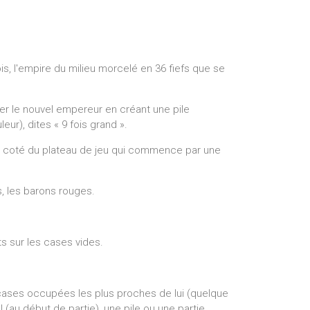
is, l'empire du milieu morcelé en 36 fiefs que se
rer le nouvel empereur en créant une pile
r), dites « 9 fois grand ».
le coté du plateau de jeu qui commence par une
s, les barons rouges.
ts sur les cases vides.
cases occupées les plus proches de lui (quelque
l (au début de partie), une pile ou une partie