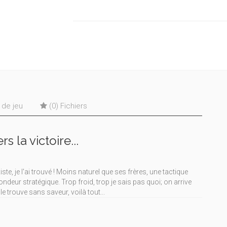
s de jeu
(0) Fichiers
s la victoire...
te, je l'ai trouvé ! Moins naturel que ses frères, une tactique
deur stratégique. Trop froid, trop je sais pas quoi; on arrive
le trouve sans saveur, voilà tout...