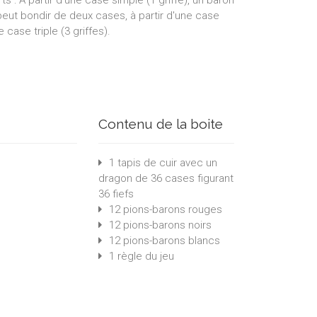
s : A partir d'une case simple (1 griffe), un baron
eut bondir de deux cases, à partir d'une case
 case triple (3 griffes).
Contenu de la boite
1 tapis de cuir avec un
dragon de 36 cases figurant
36 fiefs
12 pions-barons rouges
12 pions-barons noirs
12 pions-barons blancs
1 règle du jeu