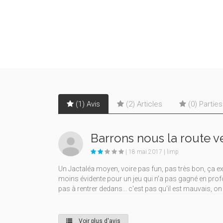
(1) Avis
(2) Articles
(0) Partie
Barrons nous la route ver
| 18 mai 2017 | limp
Un Jactaléa moyen, voire pas fun, pas très bon, ça exis
moins évidente pour un jeu qui n'a pas gagné en profon
pas à rentrer dedans... c'est pas qu'il est mauvais, on 
Voir plus d'avis