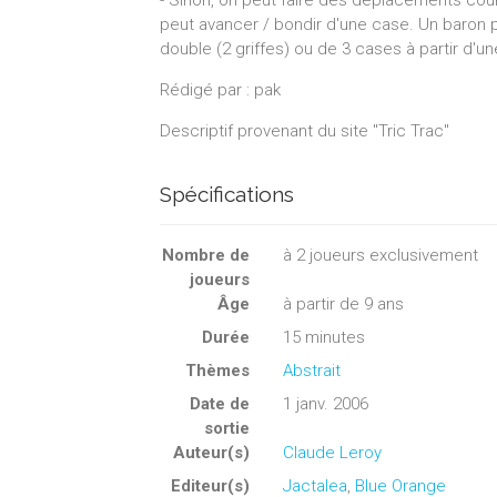
- Sinon, on peut faire des déplacements court
peut avancer / bondir d'une case. Un baron p
double (2 griffes) ou de 3 cases à partir d'une
Rédigé par : pak
Descriptif provenant du site "Tric Trac"
Spécifications
Nombre de
à
2
joueurs exclusivement
joueurs
Âge
à partir de 9 ans
Durée
15 minutes
Thèmes
Abstrait
Date de
1 janv. 2006
sortie
Auteur(s)
Claude Leroy
Editeur(s)
Jactalea
,
Blue Orange