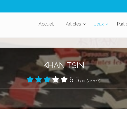
Accueil
Articles
Jeux
Parti
KHAN TSIN
6.5
/10
(2 notes)