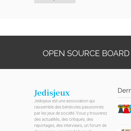
OPEN SOURCE BOARD
Dern
Jedisjeux
Jedisjeux est une association qui
rassemble des bénévoles passionnés
par les jeux de société. Vous y trouverez
des actualités, des critiques, des
reportages, des interviews, un forum de