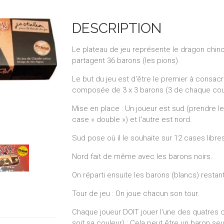
DESCRIPTION
Le plateau de jeu représente le dragon chino
partagent 36 barons (les pions).
Le but du jeu est d'être le premier à consac
composée de 3 x 3 barons (3 de chaque couleu
Mise en place : Un joueur est sud (prendre 
case « double ») et l'autre est nord.
Sud pose où il le souhaite sur 12 cases libre
Nord fait de même avec les barons noirs.
On réparti ensuite les barons (blancs) restan
Tour de jeu : On joue chacun son tour.
Chaque joueur DOIT jouer l'une des quatres 
soit sa couleur) : Cela peut être un baron seu