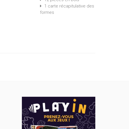
1 carte récapitulative des
formes