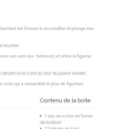
résentant les formes à reconnaître et plonge ses
le toucher.
nce son nom (ex : hérisson) et retire la figurine
e devant lui et c'est au tour du joueur suivant.
r celui qui a rassemblé le plus de figurines.
Contenu de la boite
1 sac en coton en forme
de bonbon
12 pièces en bois