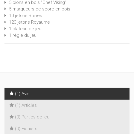
5 pions en bois "Chef Viking"
5 marqueurs de score en bois
10 jetons Ruines
120 jetons Royaume
1 plateau de jeu
1 règle du jeu
(1) Avis
(1) Articles
(0) Parties de jeu
(0) Fichiers