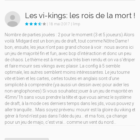
Les vi-kings: les rois de la mort !
| 18 mai 2017 | limp
Nombre de parties jouées : 2 pour le moment (3 et 5 joueurs) Alors
voilà: Midgard est un bon jeu de draft, tout comme Nôtre Dame !
bon, ensuite, les jeux n'ont pas grand chose à voir : nous avons ici
un jeu de majorité fin et fun, avec bcp d'intéraction et donc un peu
de chaos. Le thème est à mes yeux très bien rendu et on va s'étriper
et faire mourir ses vikings avec plaisir. La config à 5 semble
optimale, les autres semblent moins intéressantes. Le jeu tourne
vite et bien et les cartes, certes toutes en anglais sont d'une
simplicité à comprendre (ya aussi un dessin avec pour aider les
non-anglophones) Si vous souhaitez jouer à un jeu de majorité en
45mn/1h sans vous prendre la tête et que vous aimez le système
de draft, à la mode ces derniers temps dans les jds, vous pouvez y
aller tranquille... Mais soyez prévenu: mourir est la gloire du viking et
gérer à fond n'est pas dans l'idée du jeu... et ma fois, ça change
pour un jeu de majo, c'est vrai... comme un vent du nord...