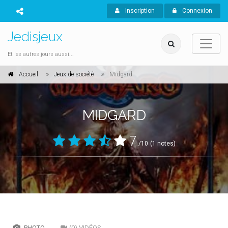
Inscription
Connexion
Jedisjeux
Et les autres jours aussi...
Accueil
Jeux de société
Midgard
MIDGARD
7
/10
(1 notes)
PHOTO
(0) VIDÉOS