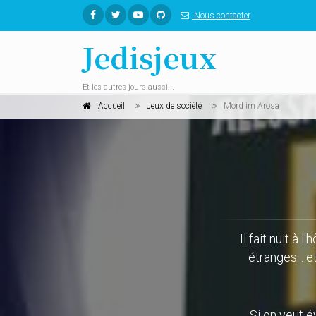
Nous contacter
Jedisjeux
Et les autres jours aussi...
Accueil
Jeux de société
Mord im Arosa
Il fait nuit à
étranges... e
Si on veut év