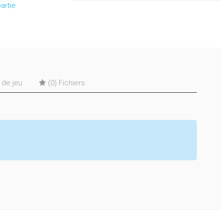
artie
s de jeu
(0) Fichiers