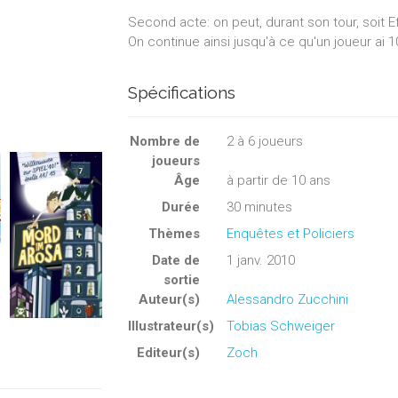
Second acte: on peut, durant son tour, soit E
On continue ainsi jusqu'à ce qu'un joueur ai 10
Spécifications
Nombre de
2
à
6
joueurs
joueurs
Âge
à partir de 10 ans
Durée
30 minutes
Thèmes
Enquêtes et Policiers
Date de
1 janv. 2010
sortie
Auteur(s)
Alessandro Zucchini
Illustrateur(s)
Tobias Schweiger
Editeur(s)
Zoch