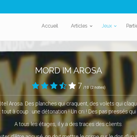
Accueil
Articles
Jeux
Parti
MORD IM AROSA
7
/10
(2 notes)
 l'hôtel Arosa. Des planches qui craquent, des volets qui claqu
t tout à coup : une détonation ! Un cri ! Des pas pressés qui s
A tous les étages, il y a des traces des clients.
iter d‘être accusé, on doit mettre le crime sur le dos d'un a