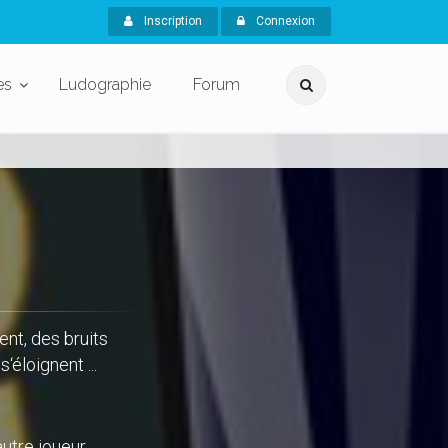
Inscription
Connexion
es
Ludographie
Forum
ent, des bruits
‘éloignent ...
utre joueur...