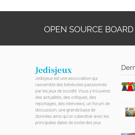
OPEN SOURCE BOARD
Dern
Jedisjeux
Jedisjeux est une association qui
rassemble des bénévoles passionnés
par les jeux de société. Vous y trouverez
des actualités, des critiques, des
reportages, des interviews, un forum de
discussion, une grande base de
données ainsi qu’un calendrier avec les
principales dates de sortie des jeux.