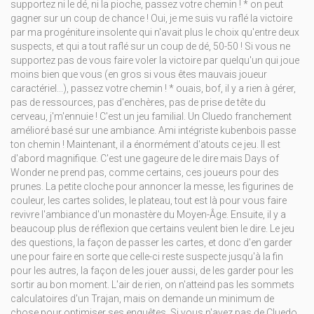
supportez ni le dé, ni la pioche, passez votre chemin ! * on peut
gagner sur un coup de chance ! Oui, je me suis vu raflé la victoire
par ma progéniture insolente qui n'avait plus le choix qu'entre deux
suspects, et qui a tout raflé sur un coup de dé, 50-50 ! Si vous ne
supportez pas de vous faire voler la victoire par quelqu'un qui joue
moins bien que vous (en gros si vous êtes mauvais joueur
caractériel...), passez votre chemin ! * ouais, bof, il y a rien à gérer,
pas de ressources, pas d'enchères, pas de prise de tête du
cerveau, j'm'ennuie ! C'est un jeu familial. Un Cluedo franchement
amélioré basé sur une ambiance. Ami intégriste kubenbois passe
ton chemin ! Maintenant, il a énormément d'atouts ce jeu. Il est
d'abord magnifique. C'est une gageure de le dire mais Days of
Wonder ne prend pas, comme certains, ces joueurs pour des
prunes. La petite cloche pour annoncer la messe, les figurines de
couleur, les cartes solides, le plateau, tout est là pour vous faire
revivre l'ambiance d'un monastère du Moyen-Âge. Ensuite, il y a
beaucoup plus de réflexion que certains veulent bien le dire. Le jeu
des questions, la façon de passer les cartes, et donc d'en garder
une pour faire en sorte que celle-ci reste suspecte jusqu'à la fin
pour les autres, la façon de les jouer aussi, de les garder pour les
sortir au bon moment. L'air de rien, on n'atteind pas les sommets
calculatoires d'un Trajan, mais on demande un minimum de
chose pour optimiser ses enquêtes. Si vous n'avez pas de Cluedo,