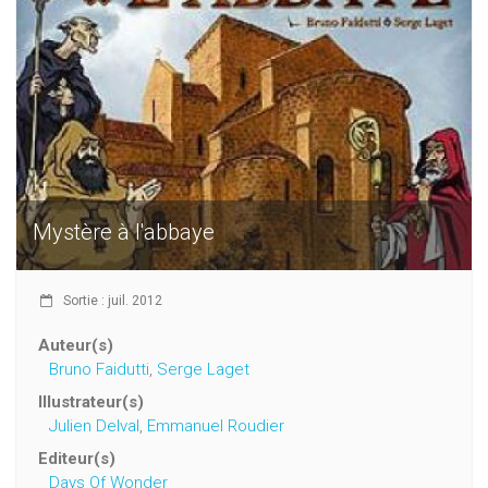
Mystère à l'abbaye
Sortie : juil. 2012
Auteur(s)
Bruno Faidutti
,
Serge Laget
Illustrateur(s)
Julien Delval
,
Emmanuel Roudier
Editeur(s)
Days Of Wonder