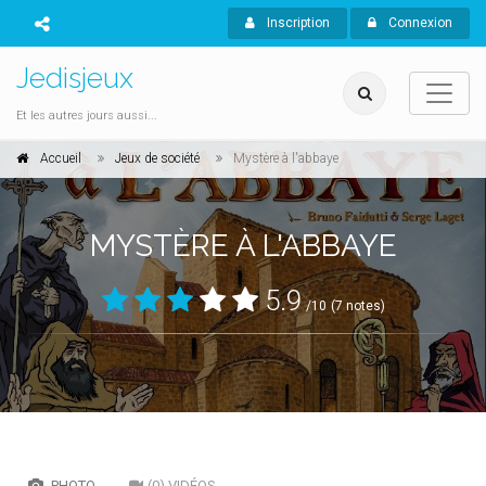
Inscription
Connexion
Jedisjeux
Et les autres jours aussi...
Accueil
Jeux de société
Mystère à l'abbaye
MYSTÈRE À L'ABBAYE
5.9
/10
(7 notes)
PHOTO
(0) VIDÉOS