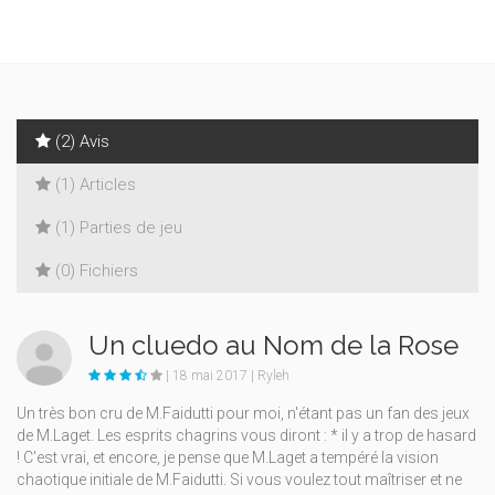
(2) Avis
(1) Articles
(1) Parties de jeu
(0) Fichiers
Un cluedo au Nom de la Rose
| 18 mai 2017 | Ryleh
Un très bon cru de M.Faidutti pour moi, n'étant pas un fan des jeux
de M.Laget. Les esprits chagrins vous diront : * il y a trop de hasard
! C'est vrai, et encore, je pense que M.Laget a tempéré la vision
chaotique initiale de M.Faidutti. Si vous voulez tout maîtriser et ne