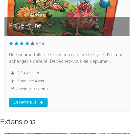
Pique Prune
8
/10
Une course folle de hérissons (oui, seul le type d'animal
achangé) a débuté. Dépêchez-vous de déplumer...
2
à
4
joueurs
à partir de 4 ans
Sortie : 1 janv. 2010
En savoir plus
Extensions