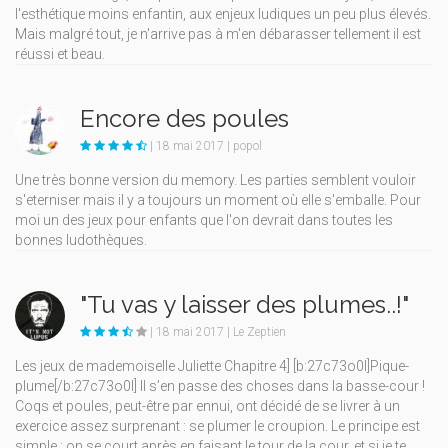
l'esthétique moins enfantin, aux enjeux ludiques un peu plus élevés.
Mais malgré tout, je n'arrive pas à m'en débarasser tellement il est
réussi et beau.
Encore des poules
| 18 mai 2017 | popol
Une très bonne version du memory. Les parties semblent vouloir
s'eterniser mais il y a toujours un moment où elle s'emballe. Pour
moi un des jeux pour enfants que l'on devrait dans toutes les
bonnes ludothèques.
"Tu vas y laisser des plumes..!"
| 18 mai 2017 | Le Zeptien
Les jeux de mademoiselle Juliette Chapitre 4] [b:27c73o0l]Pique-
plume[/b:27c73o0l] Il s’en passe des choses dans la basse-cour !
Coqs et poules, peut-être par ennui, ont décidé de se livrer à un
exercice assez surprenant : se plumer le croupion. Le principe est
simple : on se court après en faisant le tour de la cour, et si je te