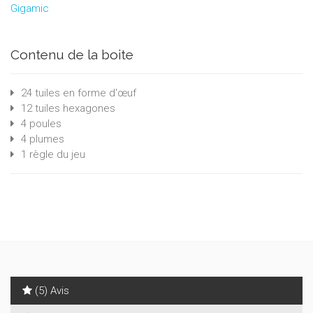
Gigamic
Contenu de la boite
24 tuiles en forme d'œuf
12 tuiles hexagones
4 poules
4 plumes
1 règle du jeu
(5) Avis