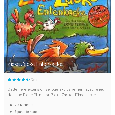
Zicke Zacke Entenkacke
9
/10
Cette 1ère extension se joue exclusivement avec le jeu
de base Pique Plume ou Zicke Zacke Hühnerkacke...
2
à
6
joueurs
à partir de 4 ans