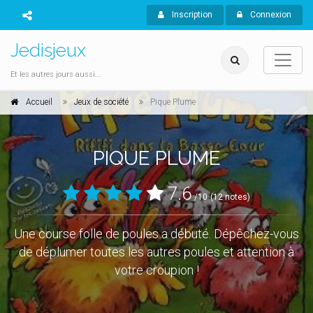
Inscription
Connexion
Jedisjeux
Et les autres jours aussi...
Accueil
Jeux de société
Pique Plume
PIQUE PLUME
7.6
/10
(12 notes)
Une course folle de poules a débuté. Dépêchez-vous
de déplumer toutes les autres poules et attention à
votre croupion !