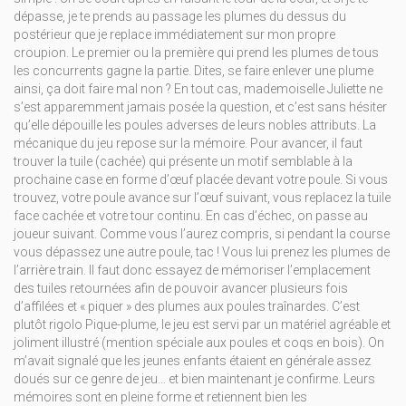
dépasse, je te prends au passage les plumes du dessus du
postérieur que je replace immédiatement sur mon propre
croupion. Le premier ou la première qui prend les plumes de tous
les concurrents gagne la partie. Dites, se faire enlever une plume
ainsi, ça doit faire mal non ? En tout cas, mademoiselle Juliette ne
s’est apparemment jamais posée la question, et c’est sans hésiter
qu’elle dépouille les poules adverses de leurs nobles attributs. La
mécanique du jeu repose sur la mémoire. Pour avancer, il faut
trouver la tuile (cachée) qui présente un motif semblable à la
prochaine case en forme d’œuf placée devant votre poule. Si vous
trouvez, votre poule avance sur l’œuf suivant, vous replacez la tuile
face cachée et votre tour continu. En cas d’échec, on passe au
joueur suivant. Comme vous l’aurez compris, si pendant la course
vous dépassez une autre poule, tac ! Vous lui prenez les plumes de
l’arrière train. Il faut donc essayez de mémoriser l’emplacement
des tuiles retournées afin de pouvoir avancer plusieurs fois
d’affilées et « piquer » des plumes aux poules traînardes. C’est
plutôt rigolo Pique-plume, le jeu est servi par un matériel agréable et
joliment illustré (mention spéciale aux poules et coqs en bois). On
m’avait signalé que les jeunes enfants étaient en générale assez
doués sur ce genre de jeu… et bien maintenant je confirme. Leurs
mémoires sont en pleine forme et retiennent bien les