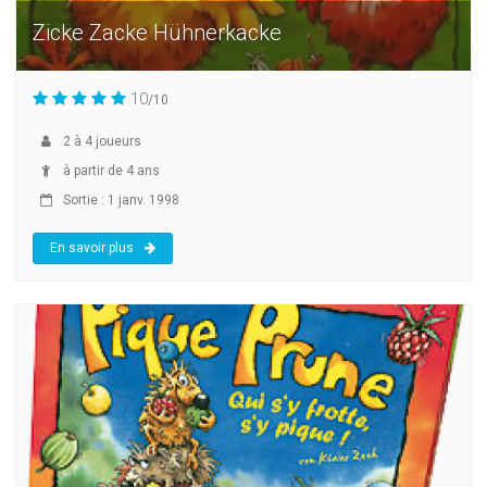
Zicke Zacke Hühnerkacke
10
/10
2
à
4
joueurs
à partir de 4 ans
Sortie : 1 janv. 1998
En savoir plus