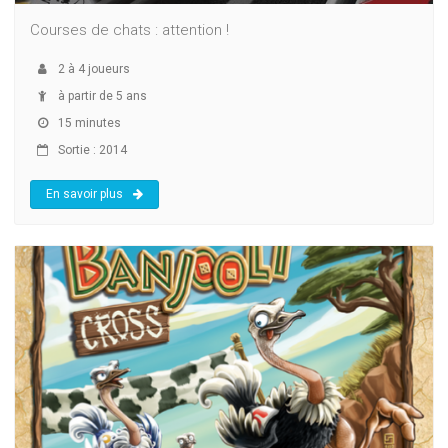
Courses de chats : attention !
2
à
4
joueurs
à partir de 5 ans
15 minutes
Sortie : 2014
En savoir plus