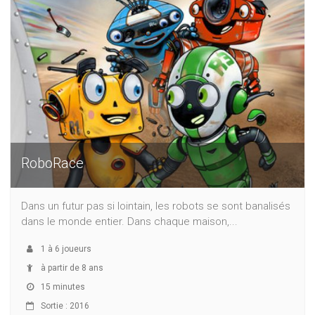
RoboRace
Dans un futur pas si lointain, les robots se sont banalisés
dans le monde entier. Dans chaque maison,...
1
à
6
joueurs
à partir de 8 ans
15 minutes
Sortie : 2016