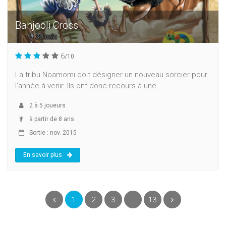
Banjooli Cross
6
/10
La tribu Noamomi doit désigner un nouveau sorcier pour
l'année à venir. Ils ont donc recours à une...
2
à
5
joueurs
à partir de 8 ans
Sortie : nov. 2015
En savoir plus
(current)
Précédent
1
2
3
…
13
Suivant