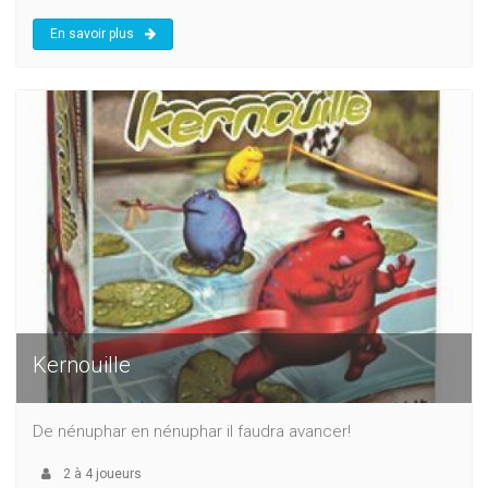
En savoir plus
Kernouille
De nénuphar en nénuphar il faudra avancer!
2
à
4
joueurs