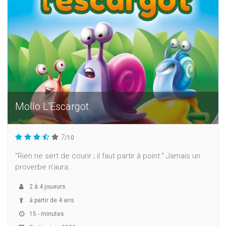
Mollo L'Escargot
7
/10
"Rien ne sert de courir ; il faut partir à point." Jamais un
proverbe n'aura...
2
à
4
joueurs
à partir de 4 ans
15 - minutes