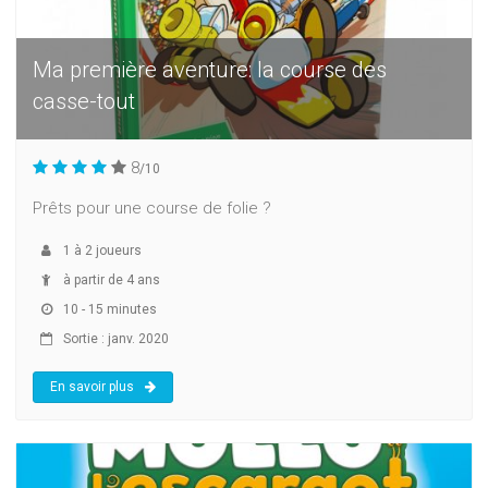
Ma première aventure: la course des
casse-tout
8
/10
Prêts pour une course de folie ?
1
à
2
joueurs
à partir de 4 ans
10 - 15 minutes
Sortie : janv. 2020
En savoir plus