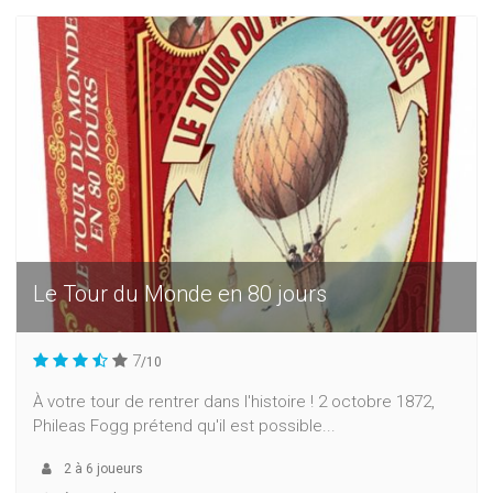
Le Tour du Monde en 80 jours
7
/10
À votre tour de rentrer dans l'histoire ! 2 octobre 1872,
Phileas Fogg prétend qu'il est possible...
2
à
6
joueurs