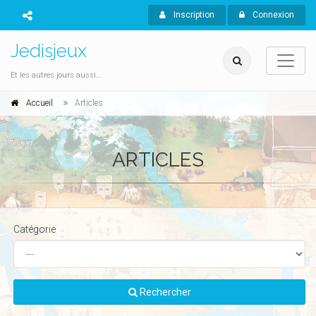
Inscription
Connexion
Jedisjeux
Et les autres jours aussi...
Accueil
Articles
ARTICLES
Catégorie
Rechercher