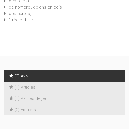
des billets
de nombreux pions en bois,
des cartes,
1 règle du jeu
(0) Avis
(1) Articles
(1) Parties de jeu
(0) Fichiers