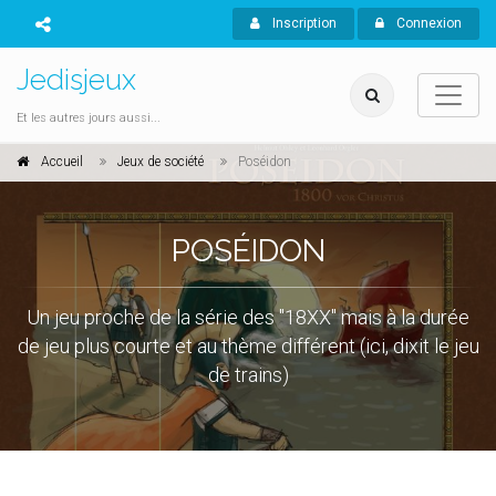
Inscription
Connexion
Jedisjeux
Et les autres jours aussi...
Accueil
Jeux de société
Poséidon
POSÉIDON
Un jeu proche de la série des "18XX" mais à la durée
de jeu plus courte et au thème différent (ici, dixit le jeu
de trains)