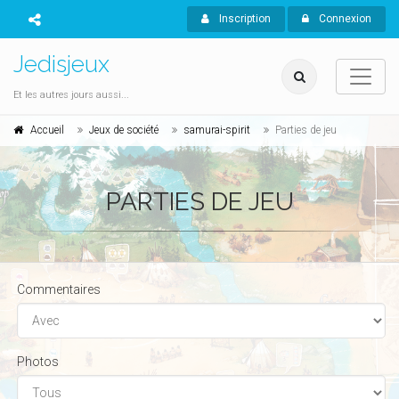
Inscription
Connexion
Jedisjeux
Et les autres jours aussi...
Accueil
Jeux de société
samurai-spirit
Parties de jeu
PARTIES DE JEU
Commentaires
Photos