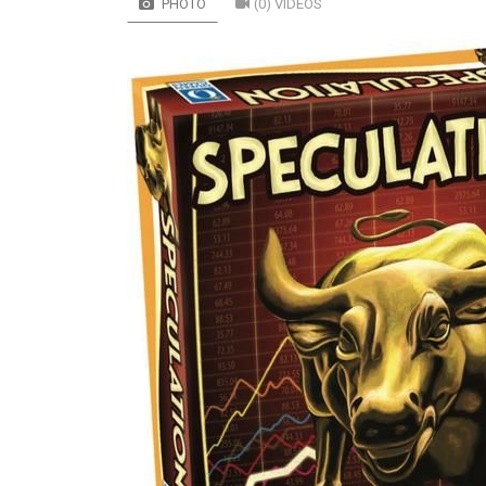
PHOTO
(0) VIDÉOS