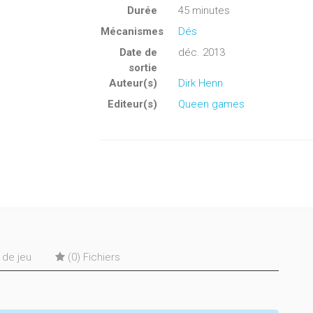
Durée
45 minutes
Mécanismes
Dés
Date de
déc. 2013
sortie
Auteur(s)
Dirk Henn
Editeur(s)
Queen games
s de jeu
(0) Fichiers