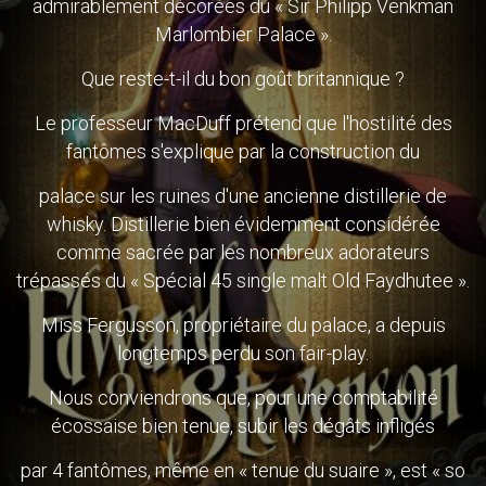
admirablement décorées du « Sir Philipp Venkman
Marlombier Palace ».
Que reste-t-il du bon goût britannique ?
Le professeur MacDuff prétend que l'hostilité des
fantômes s'explique par la construction du
palace sur les ruines d'une ancienne distillerie de
whisky. Distillerie bien évidemment considérée
comme sacrée par les nombreux adorateurs
trépassés du « Spécial 45 single malt Old Faydhutee ».
Miss Fergusson, propriétaire du palace, a depuis
longtemps perdu son fair-play.
Nous conviendrons que, pour une comptabilité
écossaise bien tenue, subir les dégâts infligés
par 4 fantômes, même en « tenue du suaire », est « so