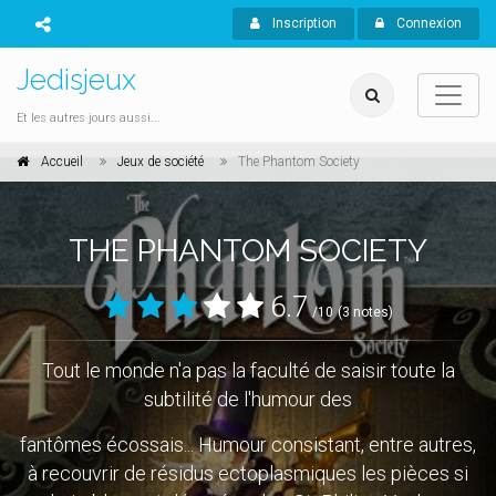
Inscription
Connexion
Jedisjeux
Et les autres jours aussi...
Accueil
Jeux de société
The Phantom Society
THE PHANTOM SOCIETY
6.7
/10
(3 notes)
Tout le monde n'a pas la faculté de saisir toute la
subtilité de l'humour des
fantômes écossais... Humour consistant, entre autres,
à recouvrir de résidus ectoplasmiques les pièces si