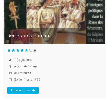
Res Publica Romana
9
/10
1
à
6
joueurs
à partir de 14 ans
360 minutes
Sortie : 1 janv. 1990
En savoir plus