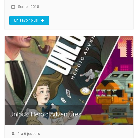
Sortie : 2018
En savoir plus
Unlock! Heroic Adventures
1
à
6
joueurs