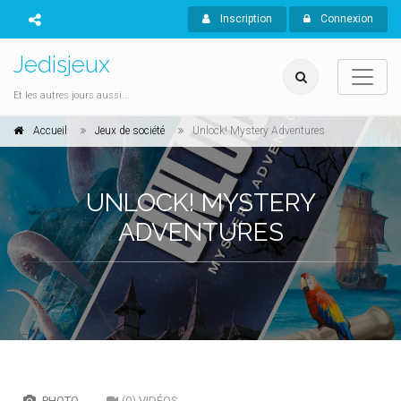
Inscription
Connexion
Jedisjeux
Et les autres jours aussi...
Accueil
Jeux de société
Unlock! Mystery Adventures
UNLOCK! MYSTERY
ADVENTURES
PHOTO
(0) VIDÉOS