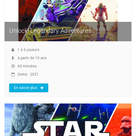
Unlock! Legendary Adventures
1
à
6
joueurs
à partir de 10 ans
60 minutes
Sortie : 2021
En savoir plus