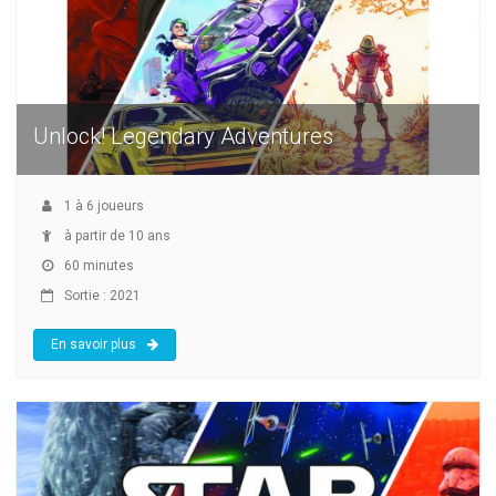
Unlock! Legendary Adventures
1
à
6
joueurs
à partir de 10 ans
60 minutes
Sortie : 2021
En savoir plus