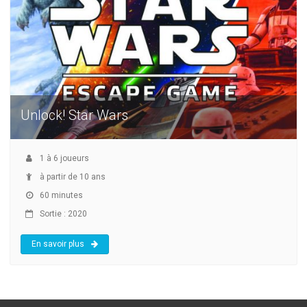
Unlock! Star Wars
1
à
6
joueurs
à partir de 10 ans
60 minutes
Sortie : 2020
En savoir plus