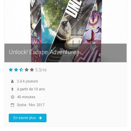
Unlock! Escape Adventures
5.3
/10
2
à
6
joueurs
à partir de 10 ans
45 minutes
Sortie : févr. 2017
En savoir plus