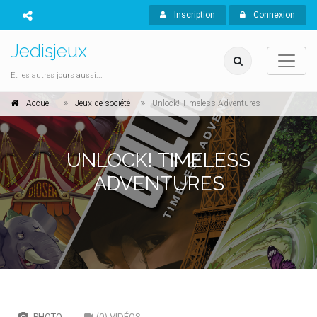
Inscription
Connexion
Jedisjeux
Et les autres jours aussi...
Accueil
Jeux de société
Unlock! Timeless Adventures
UNLOCK! TIMELESS
ADVENTURES
PHOTO
(0) VIDÉOS