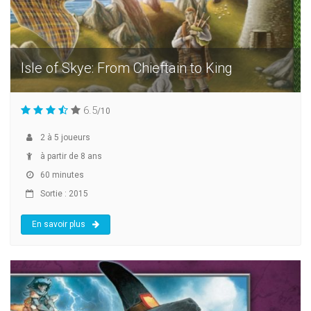
Isle of Skye: From Chieftain to King
6.5
/10
2
à
5
joueurs
à partir de 8 ans
60 minutes
Sortie : 2015
En savoir plus