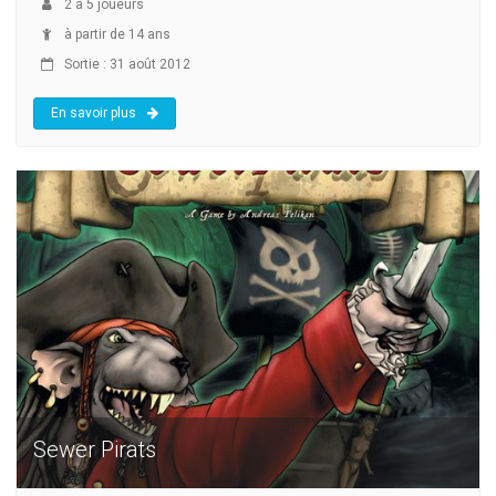
2
à
5
joueurs
à partir de 14 ans
Sortie : 31 août 2012
En savoir plus
Sewer Pirats