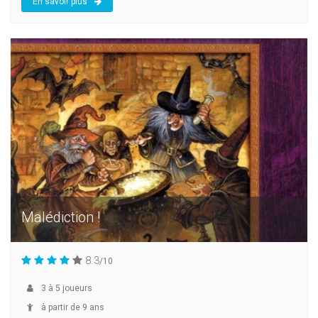
En savoir plus
Malédiction !
8.3
/10
3
à
5
joueurs
à partir de 9 ans