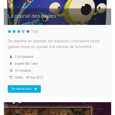
La course des étoiles
7
/10
De planète en planète, les espèces colonisent cette
galaxie toute en spirale à la vitesse de la lumière......
2
à
5
joueurs
à partir de 7 ans
15 minutes
Sortie : 18 mai 2012
En savoir plus