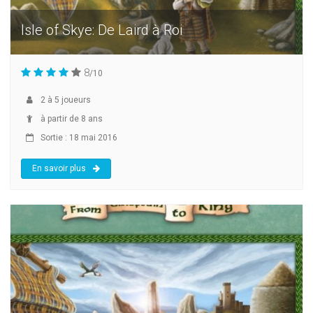
Isle of Skye: De Laird à Roi
8
/10
2
à
5
joueurs
à partir de 8 ans
Sortie : 18 mai 2016
En savoir plus