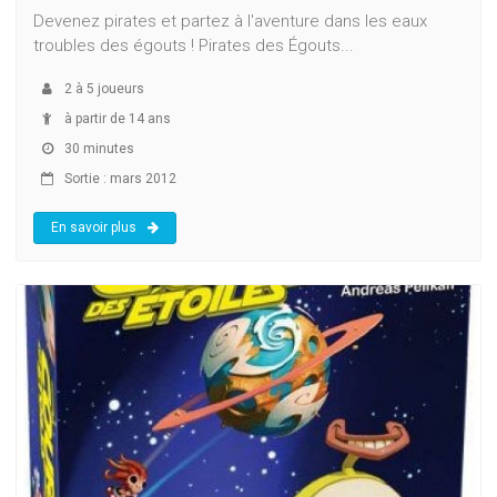
Devenez pirates et partez à l'aventure dans les eaux
troubles des égouts ! Pirates des Égouts...
2
à
5
joueurs
à partir de 14 ans
30 minutes
Sortie : mars 2012
En savoir plus