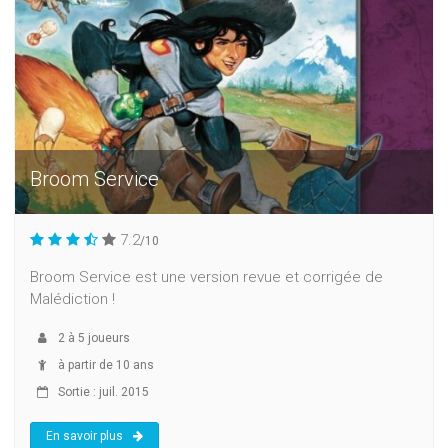
Broom Service
7.2
/10
Broom Service est une version revue et corrigée de
Malédiction !
2
à
5
joueurs
à partir de 10 ans
Sortie : juil. 2015
En savoir plus