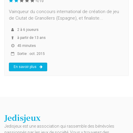
4
/10
Vainqueur du concours international de création de jeu
de Ciutat de Granollers (Espagne), et finaliste...
2
à
6
joueurs
à partir de 13 ans
45 minutes
Sortie : oct. 2015
En savoir plus
Jedisjeux
Jedisjeux est une association qui rassemble des bénévoles
passionnés par les jeux de société. Vous y trouverez des