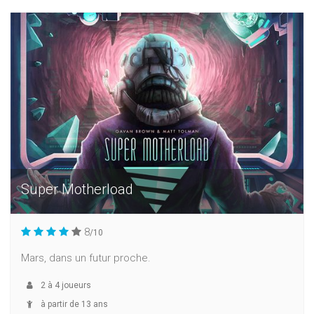
Super Motherload
8
/10
Mars, dans un futur proche.
2
à
4
joueurs
à partir de 13 ans