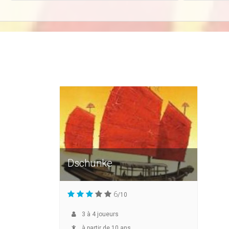
Dschunke
6
/10
3
à
4
joueurs
à partir de 10 ans