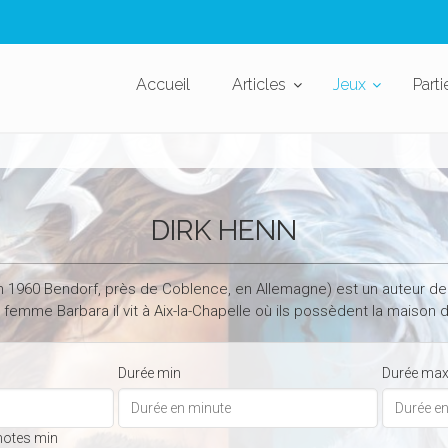
Accueil
Articles
Jeux
Parti
DIRK HENN
n 1960 Bendorf, près de Coblence, en Allemagne) est un auteur de
femme Barbara il vit à Aix-la-Chapelle où ils possèdent la maison d
Durée min
Durée ma
notes min