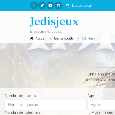
Nous contacter
Jedisjeux
Et les autres jours aussi...
Accueil
Jeux de société
Dirk Henn
Dirk Henn (né e
allemand. Avec sa 
Nombre de joueurs
Âge
Nombre de notes min
Moyenne des 