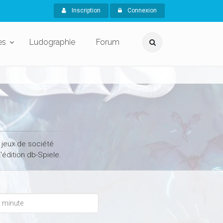
Inscription
Connexion
es
Ludographie
Forum
 jeux de société
'édition db-Spiele.
x