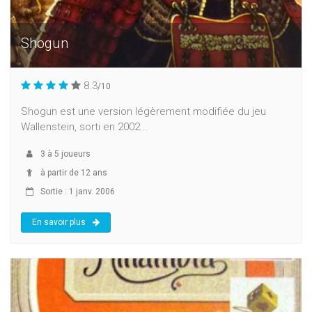
Shogun
8.3
/10
Shogun est une version légèrement modifiée du jeu
Wallenstein, sorti en 2002...
3
à
5
joueurs
à partir de 12 ans
Sortie : 1 janv. 2006
En savoir plus