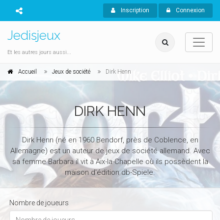
Inscription
Connexion
Jedisjeux
Et les autres jours aussi...
Accueil
Jeux de société
Dirk Henn
DIRK HENN
Dirk Henn (né en 1960 Bendorf, près de Coblence, en
Allemagne) est un auteur de jeux de société allemand. Avec
sa femme Barbara il vit à Aix-la-Chapelle où ils possèdent la
maison d'édition db-Spiele.
Nombre de joueurs