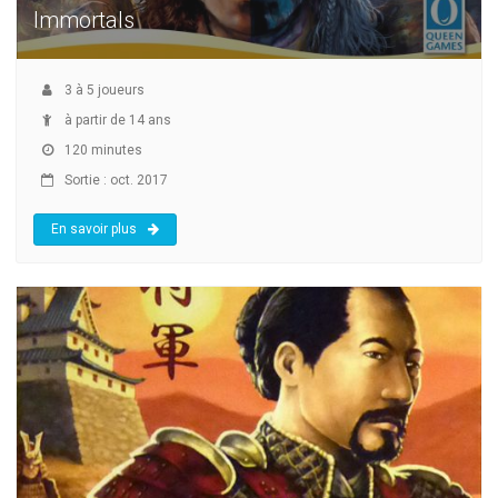
Immortals
3
à
5
joueurs
à partir de 14 ans
120 minutes
Sortie : oct. 2017
En savoir plus