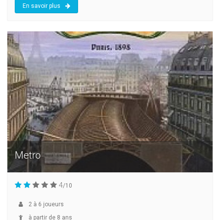
En savoir plus
Metro
4
/10
2
à
6
joueurs
à partir de 8 ans