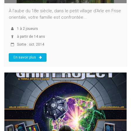
À l'aube du 18e siècle, dans le petit village d'Arle en Frise
orientale, votre famille est confrontée...
1
à
2
joueurs
à partir de 14 ans
Sortie : oct. 2014
En savoir plus