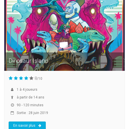
Dinosaur Island
8
/10
1
à
4
joueurs
à partir de 14 ans
90 - 120 minutes
Sortie : 28 juin 2019
En savoir plus