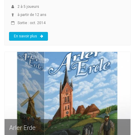
2
à
5
joueurs
à partir de 12 ans
Sortie : oct. 2014
En savoir plus
Arler Erde