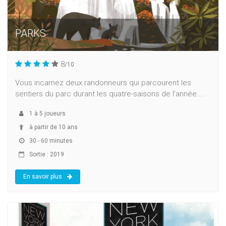
PARKS
8
/10
Vous incarnez deux randonneurs qui parcourent les
sentiers du parc durant les quatre-saisons de l'année....
1
à
5
joueurs
à partir de 10 ans
30 - 60 minutes
Sortie : 2019
En savoir plus