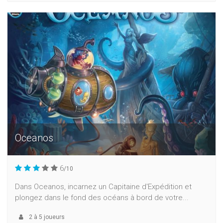
Oceanos
6
/10
Dans Oceanos, incarnez un Capitaine d'Expédition et
plongez dans le fond des océans à bord de votre...
2
à
5
joueurs