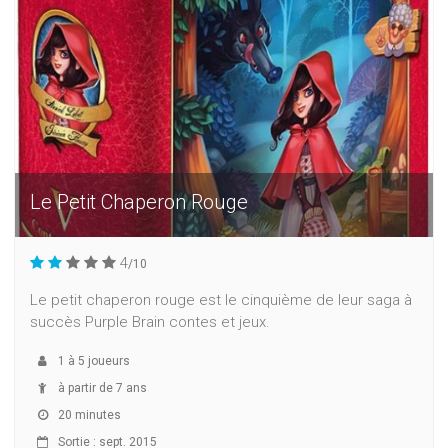
Le Petit Chaperon Rouge
4
/10
Le petit chaperon rouge est le cinquième de leur saga à
succès Purple Brain contes et jeux.
1
à
5
joueurs
à partir de 7 ans
20 minutes
Sortie : sept. 2015