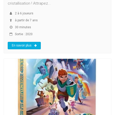
cristallisation ! Attrapez...
2
à
6
joueurs
à partir de 7 ans
30 minutes
Sortie : 2020
En savoir plus