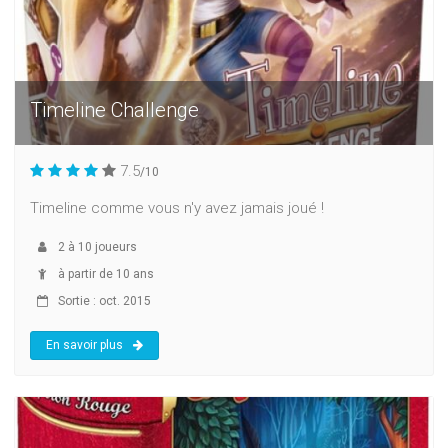
Timeline Challenge
7.5
/10
Timeline comme vous n'y avez jamais joué !
2
à
10
joueurs
à partir de 10 ans
Sortie : oct. 2015
En savoir plus