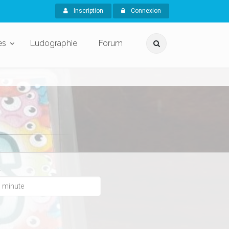
Inscription
Connexion
es
Ludographie
Forum
x