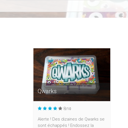
Qwarks
8
/10
Alerte ! Des dizaines de Qwarks se
sont échappés ! Endossez la