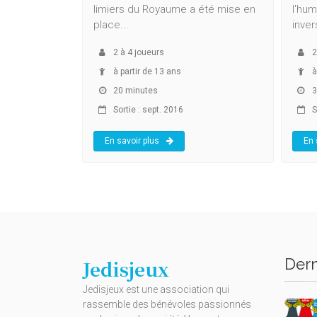
limiers du Royaume a été mise en
l'hum
place...
inver
2
à
4
joueurs
2
à partir de 13 ans
à
20 minutes
3
Sortie : sept. 2016
S
En savoir plus
En 
Dern
Jedisjeux
Jedisjeux est une association qui
rassemble des bénévoles passionnés