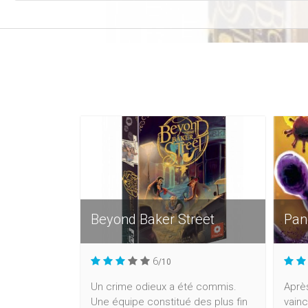
Beyond Baker Street
Pan
6
/10
Un crime odieux a été commis.
Aprè
Une équipe constitué des plus fin
vain