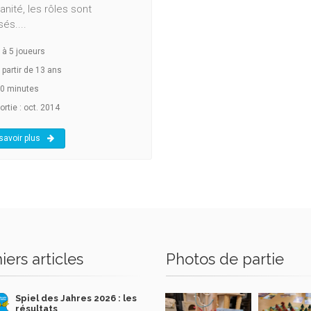
anité, les rôles sont
sés....
à
5
joueurs
 partir de 13 ans
0 minutes
ortie : oct. 2014
savoir plus
iers articles
Photos de partie
Spiel des Jahres 2026 : les
résultats