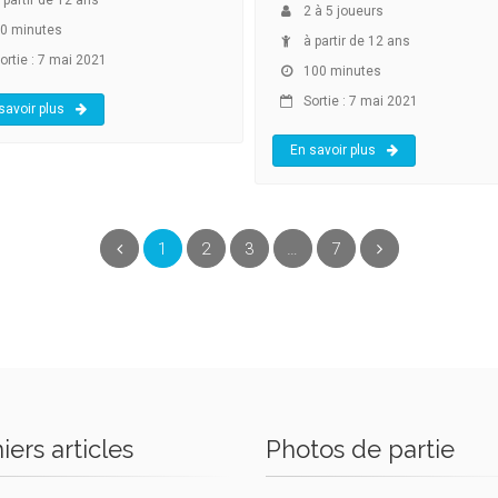
2
à
5
joueurs
0 minutes
à partir de 12 ans
ortie : 7 mai 2021
100 minutes
Sortie : 7 mai 2021
savoir plus
En savoir plus
(current)
Précédent
1
2
3
…
7
Suivant
iers articles
Photos de partie