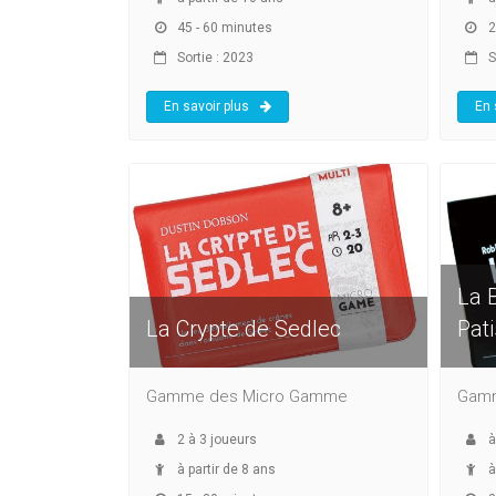
45 - 60 minutes
2
Sortie : 2023
S
En savoir plus
En 
La B
La Crypte de Sedlec
Pati
Gamme des Micro Gamme
Gamm
2
à
3
joueurs
à partir de 8 ans
à