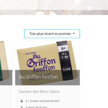
Trier plus récent en premier
Au Griffon fonffon
Gamme des Micro Game
à
1
joueur exclusivement
à partir de 8 ans