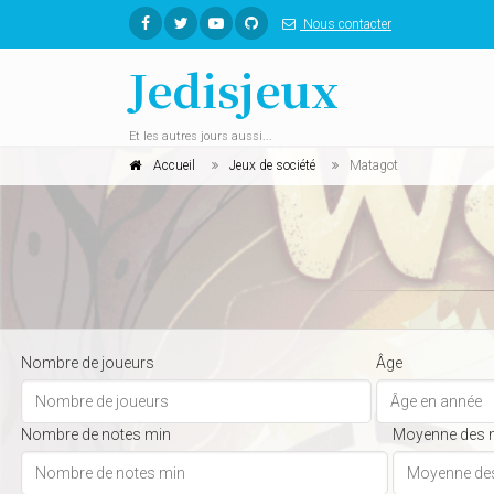
Nous contacter
Jedisjeux
Et les autres jours aussi...
Accueil
Jeux de société
Matagot
Nombre de joueurs
Âge
Nombre de notes min
Moyenne des 