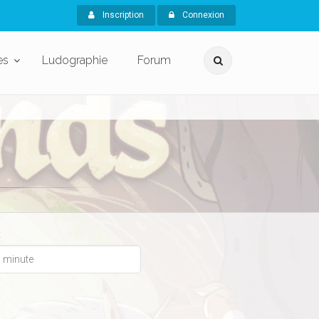
Inscription
Connexion
es
Ludographie
Forum
x