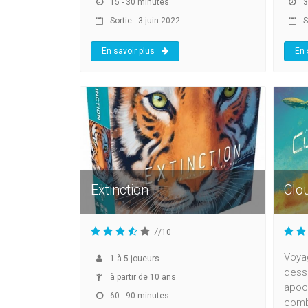
15 - 30 minutes
3
Sortie : 3 juin 2022
S
En savoir plus
En 
Extinction
Clo
7
/10
Voya
1
à
5
joueurs
dess
à partir de 10 ans
apoca
60 - 90 minutes
comb