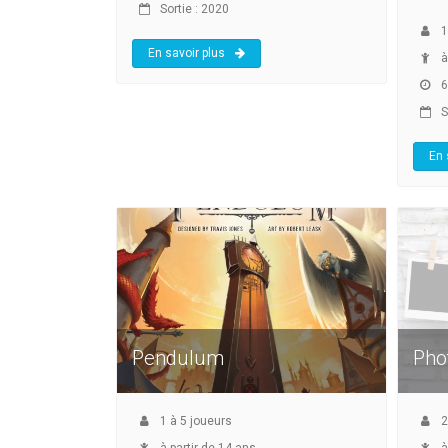
Sortie : 2020
1
En savoir plus
à
6
S
En 
Pendulum
Pho
1
à
5
joueurs
2
à partir de 14 ans
à