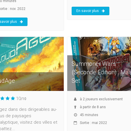
0 minutes
ortie : nov. 2022
En savoir plus
savoir plus
Summoner Wars
(Seconde Edition) : Ma
udAge
Set
10
/10
à
2
joueurs exclusivement
à partir de 8 ans
gez dans des dirigeables au-
45 minutes
us de paysages
lyptique, visitez des villes et
Sortie : mai 2022
attez...