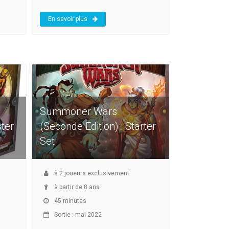
En savoir plus
Summoner Wars
ster
(Seconde Edition) : Starter
Set
à
2
joueurs exclusivement
à partir de 8 ans
45 minutes
Sortie : mai 2022