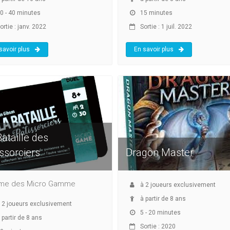
0 - 40 minutes
15 minutes
ortie : janv. 2022
Sortie : 1 juil. 2022
savoir plus
En savoir plus
ataille des
ssorciers
Dragon Master
e des Micro Gamme
à
2
joueurs exclusivement
à partir de 8 ans
à
2
joueurs exclusivement
5 - 20 minutes
 partir de 8 ans
Sortie : 2020