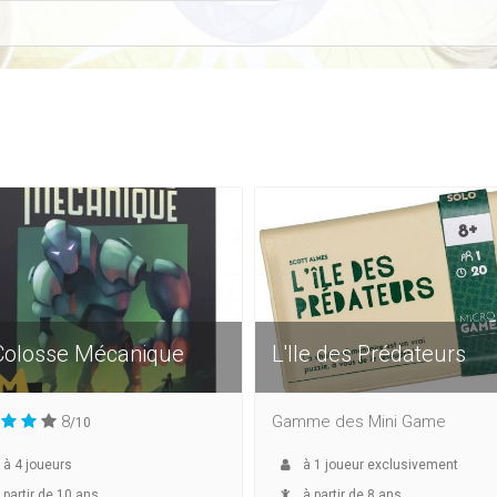
Colosse Mécanique
L'Ile des Prédateurs
8
Gamme des Mini Game
/10
à
4
joueurs
à
1
joueur exclusivement
 partir de 10 ans
à partir de 8 ans