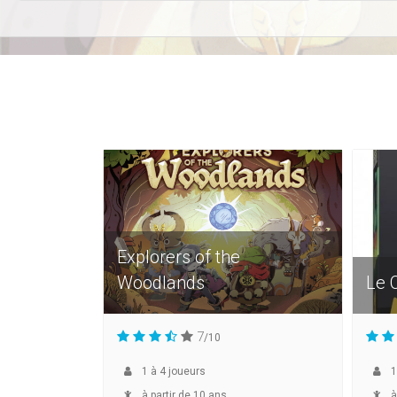
Explorers of the
Woodlands
Le 
7
/10
1
à
4
joueurs
1
à partir de 10 ans
à