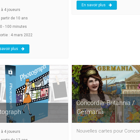
En savoir plus
à
4
joueurs
 partir de 10 ans
0 - 100 minutes
ortie : 4 mars 2022
savoir plus
Concordia: Britannia /
tograph
Germania
Nouvelles cartes pour Concor
à
4
joueurs
 partir de 12 ans