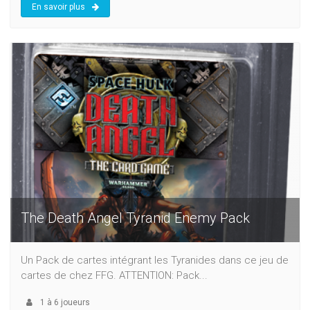
En savoir plus
The Death Angel Tyranid Enemy Pack
Un Pack de cartes intégrant les Tyranides dans ce jeu de
cartes de chez FFG. ATTENTION: Pack...
1
à
6
joueurs