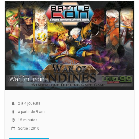
War for Indine
2
à
4
joueurs
à partir de 9 ans
15 minutes
Sortie : 2010