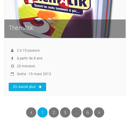
ThémAtik
2
à
10
joueurs
à partir de 8 ans
20 minutes
Sortie : 15 mars 2013
En savoir plus
(current)
Précédent
1
2
3
…
6
Suivant