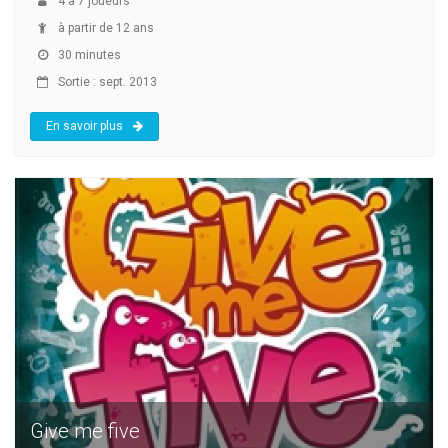
4
à
7
joueurs
à partir de 12 ans
30 minutes
Sortie : sept. 2013
En savoir plus
Give me five