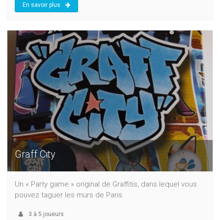
En savoir plus
Graff City
Un « Party game » original de Graffitis, dans lequel vous
pouvez taguer les murs de Paris.
3
à
5
joueurs