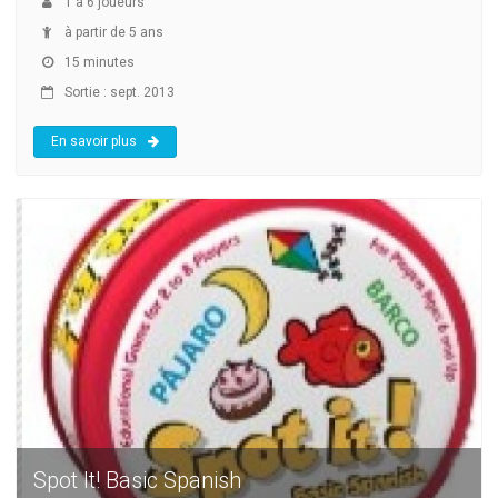
1
à
6
joueurs
à partir de 5 ans
15 minutes
Sortie : sept. 2013
En savoir plus
Spot It! Basic Spanish