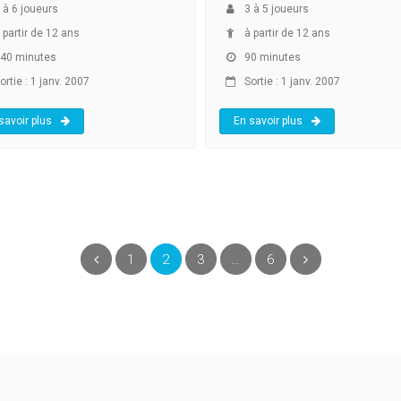
à
6
joueurs
3
à
5
joueurs
 partir de 12 ans
à partir de 12 ans
40 minutes
90 minutes
rtie : 1 janv. 2007
Sortie : 1 janv. 2007
savoir plus
En savoir plus
(current)
Précédent
1
2
3
…
6
Suivant