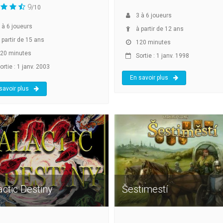
9
/10
3
à
6
joueurs
à
6
joueurs
à partir de 12 ans
 partir de 15 ans
120 minutes
20 minutes
Sortie : 1 janv. 1998
rtie : 1 janv. 2003
En savoir plus
savoir plus
ctic Destiny
Šestimestí