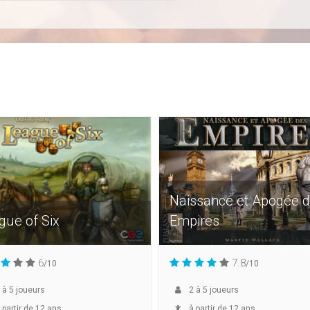
Naissance et Apogée 
gue of Six
Empires
6
7.8
/10
/10
à
5
joueurs
2
à
5
joueurs
 partir de 12 ans
à partir de 12 ans