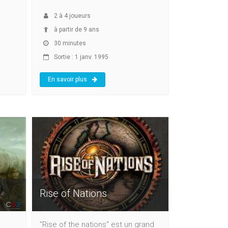
2
à
4
joueurs
à partir de 9 ans
30 minutes
Sortie : 1 janv. 1995
En savoir plus
Rise of Nations
"Rise of the nations" est un grand