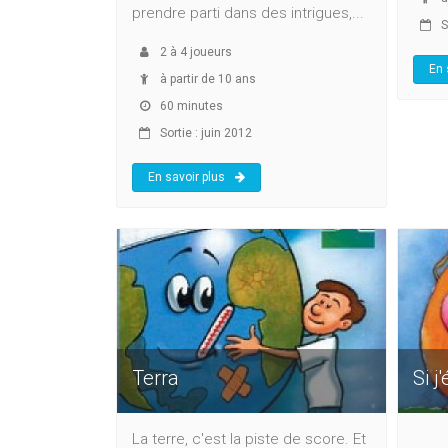
prendre parti dans des intrigues,...
So
2
à
4
joueurs
En 
à partir de 10 ans
60 minutes
Sortie : juin 2012
En savoir plus
Terra
Si j
La terre, c'est la piste de score. Et