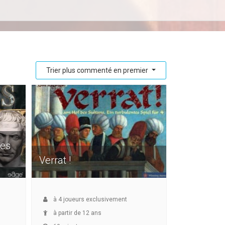
Trier plus commenté en premier
des
Verrat !
à
4
joueurs exclusivement
à partir de 12 ans