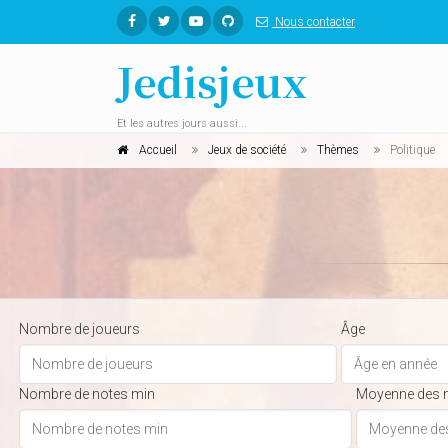
Nous contacter
Jedisjeux
Et les autres jours aussi...
Accueil
Jeux de société
Thèmes
Politique
Nombre de joueurs
Âge
Nombre de notes min
Moyenne des 