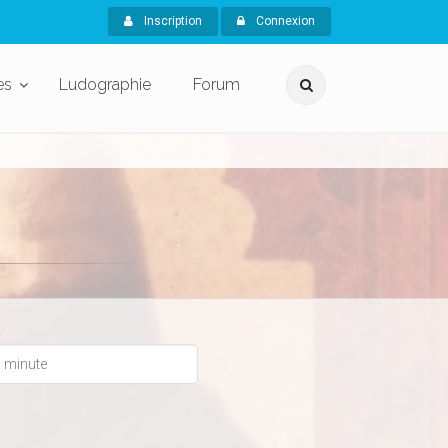
Inscription
Connexion
es
Ludographie
Forum
x