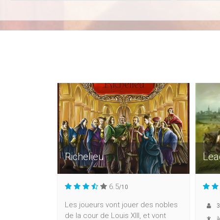
Richelieu
Lea
6.5
/10
Les joueurs vont jouer des nobles
3
de la cour de Louis XIII, et vont
à