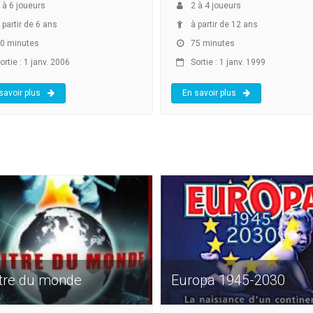
à
6
joueurs
2
à
4
joueurs
 partir de 6 ans
à partir de 12 ans
0 minutes
75 minutes
rtie : 1 janv. 2006
Sortie : 1 janv. 1999
savoir plus
En savoir plus
tre du monde
Europa 1945-2030