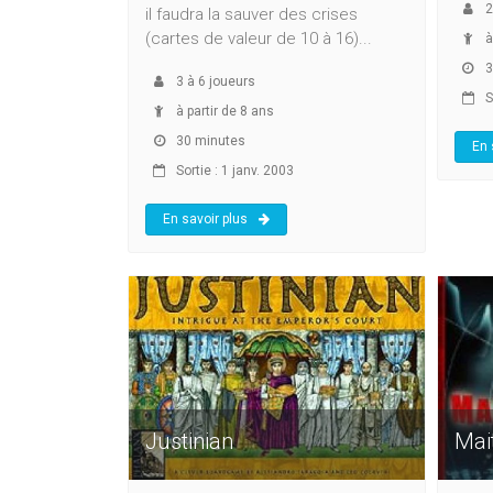
2
il faudra la sauver des crises
(cartes de valeur de 10 à 16)...
à
3
3
à
6
joueurs
So
à partir de 8 ans
30 minutes
En 
Sortie : 1 janv. 2003
En savoir plus
Justinian
Mai