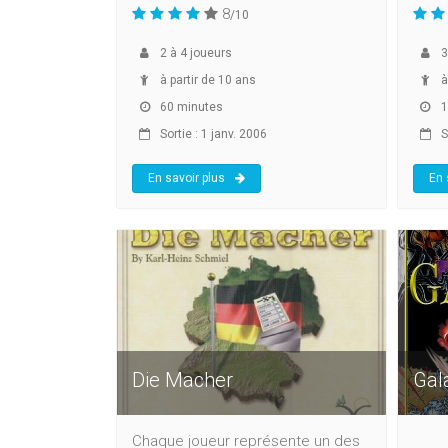
8
/10
2
à
4
joueurs
3
à partir de 10 ans
à
60 minutes
1
Sortie : 1 janv. 2006
So
En savoir plus
En 
Die Macher
Gala
Chaque joueur représente un des