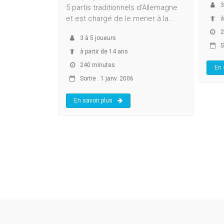
3
5 partis traditionnels d'Allemagne
et est chargé de le mener à la...
à
2
3
à
5
joueurs
So
à partir de 14 ans
240 minutes
En 
Sortie : 1 janv. 2006
En savoir plus