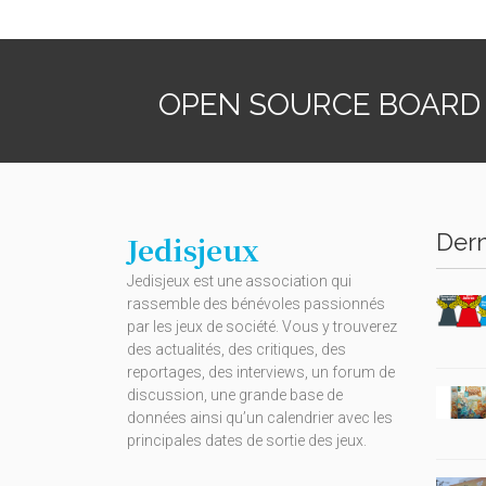
OPEN SOURCE BOARD
Dern
Jedisjeux
Jedisjeux est une association qui
rassemble des bénévoles passionnés
par les jeux de société. Vous y trouverez
des actualités, des critiques, des
reportages, des interviews, un forum de
discussion, une grande base de
données ainsi qu’un calendrier avec les
principales dates de sortie des jeux.