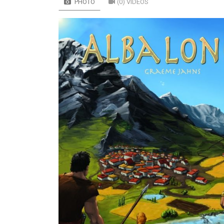
PHOTO
(0) VIDÉOS