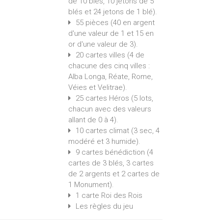
de 10 blés, 10 jetons de 5
blés et 24 jetons de 1 blé).
55 pièces (40 en argent
d'une valeur de 1 et 15 en
or d'une valeur de 3).
20 cartes villes (4 de
chacune des cinq villes :
Alba Longa, Réate, Rome,
Véies et Velitrae).
25 cartes Héros (5 lots,
chacun avec des valeurs
allant de 0 à 4).
10 cartes climat (3 sec, 4
modéré et 3 humide).
9 cartes bénédiction (4
cartes de 3 blés, 3 cartes
de 2 argents et 2 cartes de
1 Monument).
1 carte Roi des Rois
Les règles du jeu