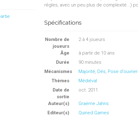
règles, avec un peu plus de complexité...) po
artie
Spécifications
Nombre de
2
à
4
joueurs
joueurs
Âge
à partir de 10 ans
Durée
90 minutes
Mécanismes
Majorité
,
Dés
,
Pose d'ouvrier
Thèmes
Médiéval
Date de
oct. 2011
sortie
Auteur(s)
Graëme Jahns
Editeur(s)
Quined Games