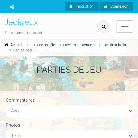
Inscription
Connexion
Jedisjeux
Et les autres jours aussi...
Accueil
Jeux de société
cave-troll-seconde-edition-jaskinia-trolla
Parties de jeu
PARTIES DE JEU
Commentaires
Photos