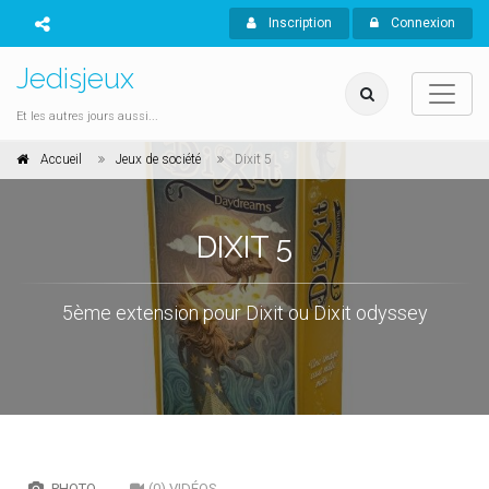
Inscription
Connexion
Jedisjeux
Et les autres jours aussi...
Accueil
Jeux de société
Dixit 5
DIXIT 5
5ème extension pour Dixit ou Dixit odyssey
PHOTO
(0) VIDÉOS