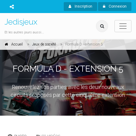
Inscription
Connexion
Jedisjeux
Et les autres jours aussi...
Accueil
Jeux de société
Formula D - extension 5
FORMULA D - EXTENSION 5
Renouvelez vos parties avec les deux nouveaux
circuits proposés par cette cinquième extension.