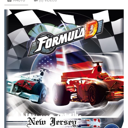
PHOTO
(0) VIDÉOS