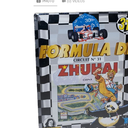
PHOTO
(0) VIDÉOS