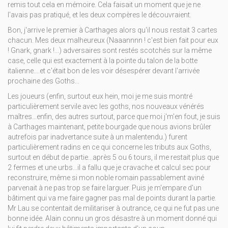
remis tout cela en mémoire. Cela faisait un moment que je ne
l'avais pas pratiqué, et les deux compères le découvraient.
Bon, j'arrive le premier à Carthages alors qu'il nous restait 3 cartes
chacun. Mes deux malheureux (Naaannnn ! c'est bien fait pour eux
! Gnark, gnark !...) adversaires sont restés scotchés sur la même
case, celle qui est exactement à la pointe du talon de la botte
italienne....et c'était bon de les voir désespérer devant l'arrivée
prochaine des Goths...
Les joueurs (enfin, surtout eux hein, moi je me suis montré
particulièrement servile avec les goths, nos nouveaux vénérés
maîtres...enfin, des autres surtout, parce que moi j'm'en fout, je suis
à Carthages maintenant, petite bourgade que nous avions brûler
autrefois par inadvertance suite à un malentendu.) furent
particulièrement radins en ce qui concerne les tributs aux Goths,
surtout en début de partie...après 5 ou 6 tours, il me restait plus que
2 fermes et une urbs...il a fallu que je cravache et calcul sec pour
reconstruire, même si mon noble romain passablement aviné
parvenait à ne pas trop se faire larguer. Puis je m'empare d'un
bâtiment qui va me faire gagner pas mal de points durant la partie.
Mr Lau se contentait de militariser à outrance, ce qui ne fut pas une
bonne idée. Alain connu un gros désastre à un moment donné qui