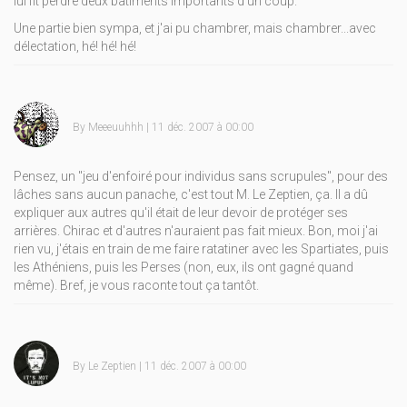
lui fit perdre deux bâtiments importants d'un coup.
Une partie bien sympa, et j'ai pu chambrer, mais chambrer...avec
délectation, hé! hé! hé!
By
Meeeuuhhh
| 11 déc. 2007 à 00:00
Pensez, un "jeu d'enfoiré pour individus sans scrupules", pour des
lâches sans aucun panache, c'est tout M. Le Zeptien, ça. Il a dû
expliquer aux autres qu'il était de leur devoir de protéger ses
arrières. Chirac et d'autres n'auraient pas fait mieux. Bon, moi j'ai
rien vu, j'étais en train de me faire ratatiner avec les Spartiates, puis
les Athéniens, puis les Perses (non, eux, ils ont gagné quand
même). Bref, je vous raconte tout ça tantôt.
By
Le Zeptien
| 11 déc. 2007 à 00:00