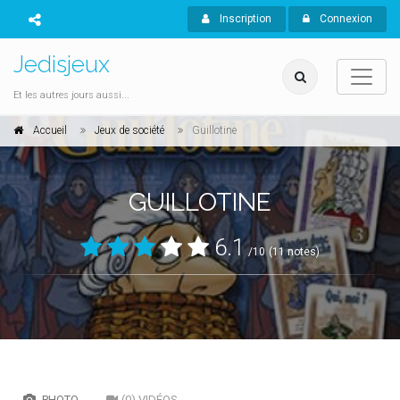
Inscription
Connexion
Jedisjeux
Et les autres jours aussi...
Accueil
Jeux de société
Guillotine
GUILLOTINE
6.1
/10
(11 notes)
PHOTO
(0) VIDÉOS