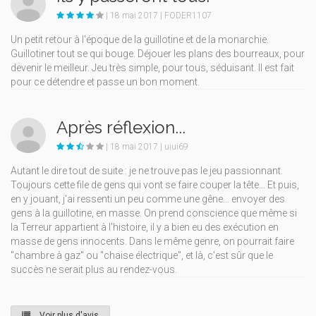
| 18 mai 2017 | FODER1107
Un petit retour à l'époque de la guillotine et de la monarchie.
Guillotiner tout se qui bouge. Déjouer les plans des bourreaux, pour
devenir le meilleur. Jeu très simple, pour tous, séduisant. Il est fait
pour ce détendre et passe un bon moment.
Après réflexion...
| 18 mai 2017 | uiui69
Autant le dire tout de suite : je ne trouve pas le jeu passionnant.
Toujours cette file de gens qui vont se faire couper la tête... Et puis,
en y jouant, j'ai ressenti un peu comme une gêne... envoyer des
gens à la guillotine, en masse. On prend conscience que même si
la Terreur appartient à l'histoire, il y a bien eu des exécution en
masse de gens innocents. Dans le même genre, on pourrait faire
"chambre à gaz" ou "chaise électrique", et là, c'est sûr que le
succès ne serait plus au rendez-vous.
Voir plus d'avis