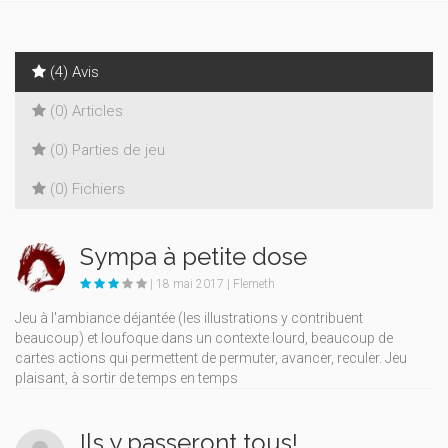
(4) Avis
(0) Articles
(0) Parties de jeu
(0) Fichiers
Sympa à petite dose
| 18 mai 2017 | Flemeth
Jeu à l'ambiance déjantée (les illustrations y contribuent
beaucoup) et loufoque dans un contexte lourd, beaucoup de
cartes actions qui permettent de permuter, avancer, reculer. Jeu
plaisant, à sortir de temps en temps
Ils y passeront tous!