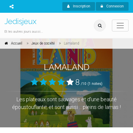
Inscription
Connexion
Jedisjeux
Et les autres jours aussi...
Accueil
Jeux de société
Lamaland
LAMALAND
8
/10
(1 notes)
Les plateaux sont sauvages et d'une beauté
époustouflante, et sont aussi ... pleins de lamas !