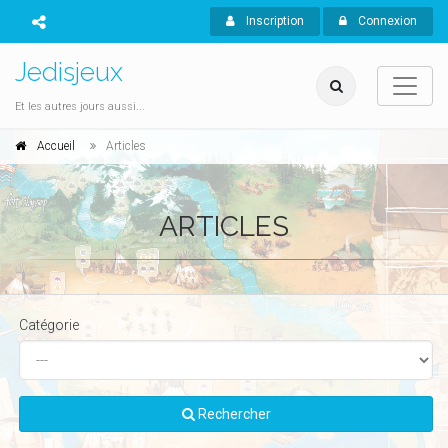
Inscription
Connexion
Jedisjeux
Et les autres jours aussi...
Accueil
Articles
ARTICLES
Catégorie
Rechercher