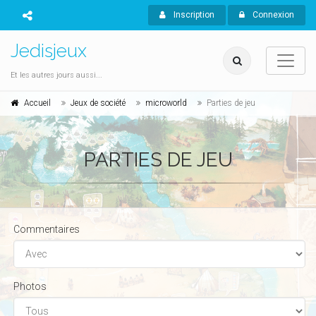
Inscription
Connexion
Jedisjeux
Et les autres jours aussi...
Accueil
Jeux de société
microworld
Parties de jeu
PARTIES DE JEU
Commentaires
Photos