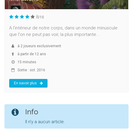
8
/10
A l'intérieur de notre corps, dans un monde minuscule
que l'on ne peut pas voir, la plus importante...
à
2
joueurs exclusivement
à partir de 12 ans
15 minutes
Sortie : oct. 2016
En savoir plus
Info
Il n'y a aucun article.