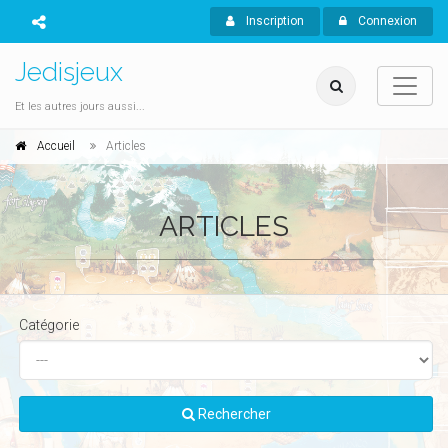
Inscription
Connexion
Jedisjeux
Et les autres jours aussi...
Accueil
Articles
ARTICLES
Catégorie
Rechercher