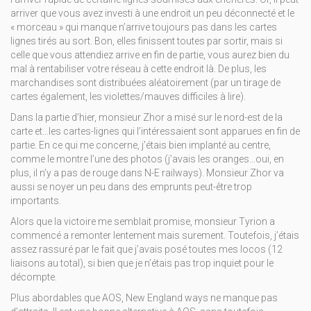
arriver que vous avez investi à une endroit un peu déconnecté et le
« morceau » qui manque n’arrive toujours pas dans les cartes
lignes tirés au sort. Bon, elles finissent toutes par sortir, mais si
celle que vous attendiez arrive en fin de partie, vous aurez bien du
mal à rentabiliser votre réseau à cette endroit là. De plus, les
marchandises sont distribuées aléatoirement (par un tirage de
cartes également, les violettes/mauves difficiles à lire).
Dans la partie d’hier, monsieur Zhor a misé sur le nord-est de la
carte et…les cartes-lignes qui l’intéressaient sont apparues en fin de
partie. En ce qui me concerne, j’étais bien implanté au centre,
comme le montre l’une des photos (j’avais les oranges…oui, en
plus, il n’y a pas de rouge dans N-E railways). Monsieur Zhor va
aussi se noyer un peu dans des emprunts peut-être trop
importants.
Alors que la victoire me semblait promise, monsieur Tyrion a
commencé a remonter lentement mais surement. Toutefois, j’étais
assez rassuré par le fait que j’avais posé toutes mes locos (12
liaisons au total), si bien que je n’étais pas trop inquiet pour le
décompte.
Plus abordables que AOS, New England ways ne manque pas