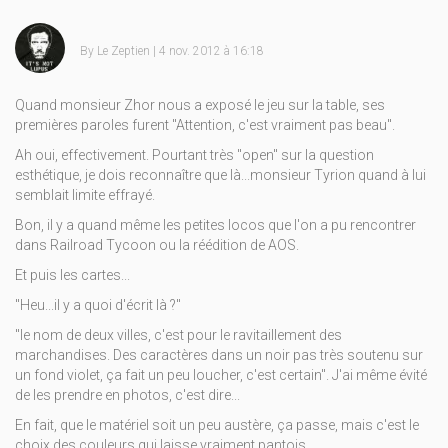
By
Le Zeptien
| 4 nov. 2012 à 16:18
Quand monsieur Zhor nous a exposé le jeu sur la table, ses
premières paroles furent "Attention, c'est vraiment pas beau".
Ah oui, effectivement. Pourtant très "open" sur la question
esthétique, je dois reconnaître que là...monsieur Tyrion quand à lui
semblait limite effrayé.
Bon, il y a quand même les petites locos que l'on a pu rencontrer
dans Railroad Tycoon ou la réédition de AOS.
Et puis les cartes...
"Heu...il y a quoi d'écrit là ?"
"le nom de deux villes, c'est pour le ravitaillement des
marchandises. Des caractères dans un noir pas très soutenu sur
un fond violet, ça fait un peu loucher, c'est certain". J'ai même évité
de les prendre en photos, c'est dire...
En fait, que le matériel soit un peu austère, ça passe, mais c'est le
choix des couleurs qui laisse vraiment pantois.