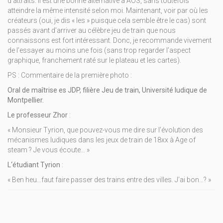
d’attraits. Il est une bonne alternative à AOS, sans toutefois
atteindre la même intensité selon moi. Maintenant, voir par où les
créateurs (oui, je dis « les » puisque cela semble être le cas) sont
passés avant d’arriver au célèbre jeu de train que nous
connaissons est fort intéressant. Donc, je recommande vivement
de l’essayer au moins une fois (sans trop regarder l’aspect
graphique, franchement raté sur le plateau et les cartes).
PS : Commentaire de la première photo :
Oral de maîtrise es JDP, filière Jeu de train, Université ludique de
Montpellier.
Le professeur Zhor
:
« Monsieur Tyrion, que pouvez-vous me dire sur l’évolution des
mécanismes ludiques dans les jeux de train de 18xx à Age of
steam ? Je vous écoute… »
L‘étudiant Tyrion
:
« Ben heu…faut faire passer des trains entre des villes. J’ai bon…? »