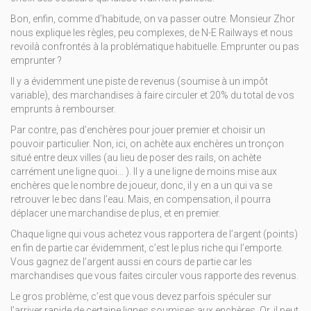
Bon, enfin, comme d'habitude, on va passer outre. Monsieur Zhor
nous explique les règles, peu complexes, de N-E Railways et nous
revoilà confrontés à la problématique habituelle. Emprunter ou pas
emprunter ?
Il y a évidemment une piste de revenus (soumise à un impôt
variable), des marchandises à faire circuler et 20% du total de vos
emprunts à rembourser.
Par contre, pas d’enchères pour jouer premier et choisir un
pouvoir particulier. Non, ici, on achète aux enchères un tronçon
situé entre deux villes (au lieu de poser des rails, on achète
carrément une ligne quoi... ). Il y a une ligne de moins mise aux
enchères que le nombre de joueur, donc, il y en a un qui va se
retrouver le bec dans l’eau. Mais, en compensation, il pourra
déplacer une marchandise de plus, et en premier.
Chaque ligne qui vous achetez vous rapportera de l’argent (points)
en fin de partie car évidemment, c’est le plus riche qui l’emporte.
Vous gagnez de l’argent aussi en cours de partie car les
marchandises que vous faites circuler vous rapporte des revenus.
Le gros problème, c’est que vous devez parfois spéculer sur
l’arriver rapide de certaine lignes soumises aux enchères. Or, il peut