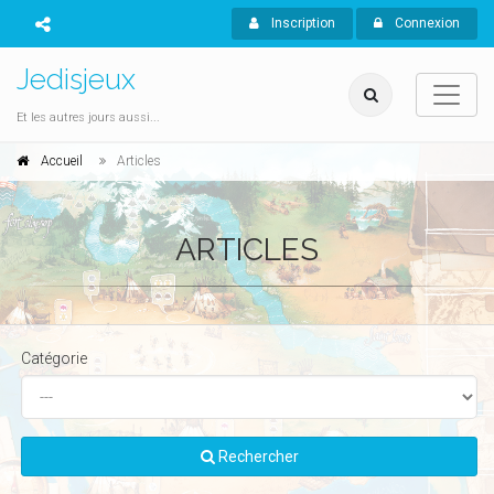
Inscription
Connexion
Jedisjeux
Et les autres jours aussi...
Accueil
Articles
ARTICLES
Catégorie
Rechercher