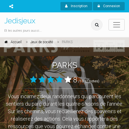
Inscription
Connexion
Jedisjeux
Et les autres jours aussi...
Accueil
Jeux de société
PARKS
PARKS
8
/10
(2 notes)
Vous incarnez deux randonneurs qui parcourent les
sentiers du parc durant les quatre-saisons de l'année.
Sur les chemins, vous recueillerez des souvenirs et
réaliserez des actions. Cela vous rapportera des
ressources que vous pourrez échanger contre une