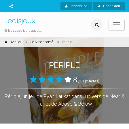
Inscription
Connexion
Jedisjeux
Et les autres jours aussi...
Accueil
Jeux de société
Périple
PÉRIPLE
8
/10
(2 notes)
Périple, un jeu de Ryan Laukat dans l'univers de Near &
Far et de Above & Below