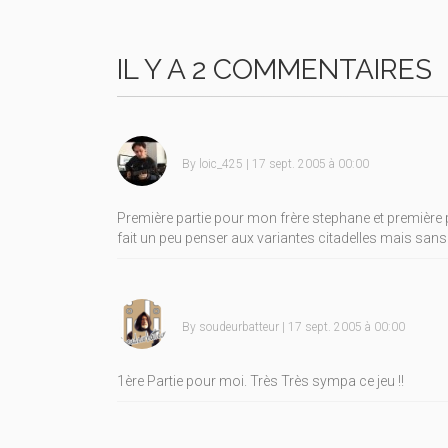
IL Y A 2 COMMENTAIRES
By
loic_425
| 17 sept. 2005 à 00:00
Première partie pour mon frère stephane et première p
fait un peu penser aux variantes citadelles mais sans l
By
soudeurbatteur
| 17 sept. 2005 à 00:00
1ère Partie pour moi. Très Très sympa ce jeu !!