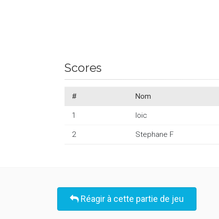
Scores
#
Nom
1
loic
2
Stephane F
Réagir à cette partie de jeu