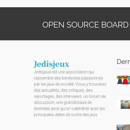
OPEN SOURCE BOARD
Dern
Jedisjeux
Jedisjeux est une association qui
rassemble des bénévoles passionnés
par les jeux de société. Vous y trouverez
des actualités, des critiques, des
reportages, des interviews, un forum de
discussion, une grande base de
données ainsi qu’un calendrier avec les
principales dates de sortie des jeux.