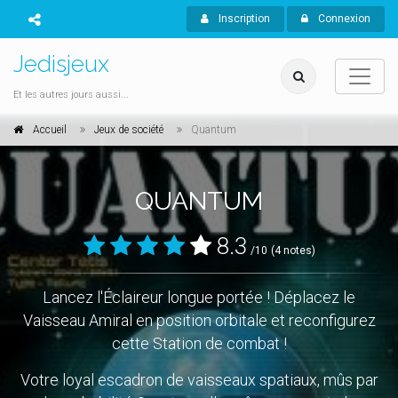
Inscription
Connexion
Jedisjeux
Et les autres jours aussi...
Accueil
Jeux de société
Quantum
QUANTUM
8.3
/10
(4 notes)
Lancez l'Éclaireur longue portée ! Déplacez le
Vaisseau Amiral en position orbitale et reconfigurez
cette Station de combat !
Votre loyal escadron de vaisseaux spatiaux, mûs par