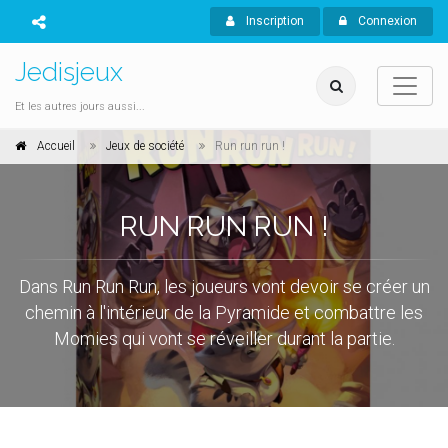
Inscription
Connexion
Jedisjeux
Et les autres jours aussi...
Accueil
Jeux de société
Run run run !
RUN RUN RUN !
Dans Run Run Run, les joueurs vont devoir se créer un
chemin à l'intérieur de la Pyramide et combattre les
Momies qui vont se réveiller durant la partie.