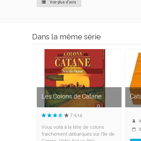
Voir plus d'avis
Dans la même série
Les Colons de Catane
Cat
7.4
/10
Vous voilà à la tête de colons
S
fraichement débarqués sur l'île de
Catane. Votre but va être...