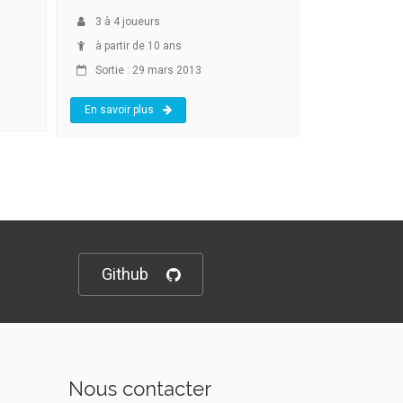
3
à
4
joueurs
à partir de 10 ans
Sortie : 29 mars 2013
En savoir plus
Github
Nous contacter