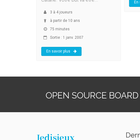
En 
3
à
4
joueurs
à partir de 10 ans
75 minutes
Sortie : 1 janv. 2007
En savoir plus
OPEN SOURCE BOARD
Dern
Jedisjeux