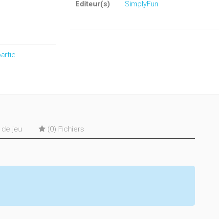
Editeur(s)
SimplyFun
artie
s de jeu
(0) Fichiers