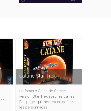
Catane Star Trek
Le fameux Colon de Catane
version Star Trek avec les cartes
une
Équipage, qui mettent en scène
les personnages...