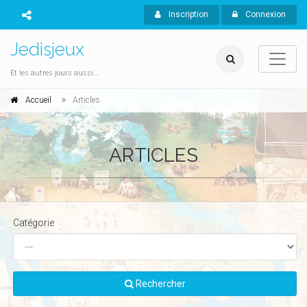
Inscription
Connexion
Jedisjeux
Et les autres jours aussi...
Accueil
Articles
ARTICLES
Catégorie
Rechercher